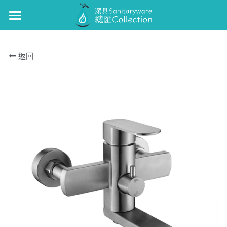
×
商品分類
GUNON
返回
浴缸/企缸龍頭
GUNON-廚
面盆龍頭
J-CRAFIT
廚房龍頭
TOTO
面盆龍頭
Kohler
浴缸/企缸龍頭
Roca
花灑套裝
Well Bloom Italy
面盆龍頭
REMER
廚房龍頭
GROHE