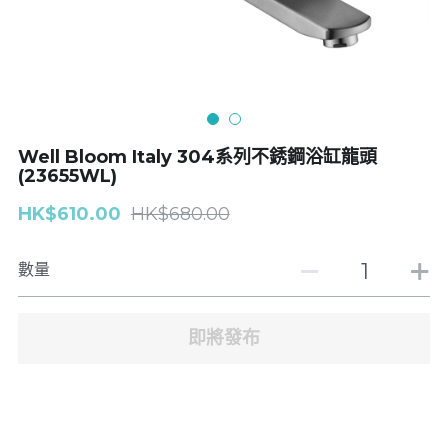
浴缸企缸龍頭
| Toliet座廁
廚房龍頭
Basin面盆
面盆龍頭
搜索
Well Bloom Italy 304系列不銹鋼浴缸龍頭
(23655WL)
GROHE
HK$610.00
HK$680.00
J-CRAFIT
數量
Well Bloom Italy
REMER
即將發布