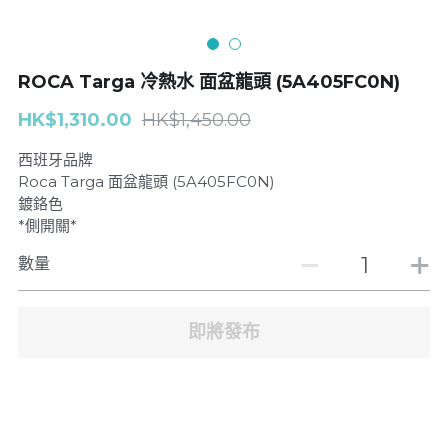
浴缸企缸龍頭
| Toliet座廁
ROCA Targa 冷熱水 面盆龍頭 (5A405FC0N)
廚房龍頭
Basin面盆
HK$1,310.00
HK$1,450.00
面盆龍頭
搜索
西班牙品牌
GROHE
Roca Targa 面盆龍頭 (5A405FC0N)
鍍鉻色
*側開關*
J-CRAFIT
數量
Well Bloom Italy
REMER
即將發布