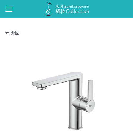
×
商品分類
GUNON
返回
浴缸/企缸龍頭
GUNON-廚
面盆龍頭
J-CRAFIT
廚房龍頭
TOTO
面盆龍頭
Kohler
浴缸/企缸龍頭
Roca
花灑套裝
Well Bloom Italy
面盆龍頭
REMER
廚房龍頭
GROHE