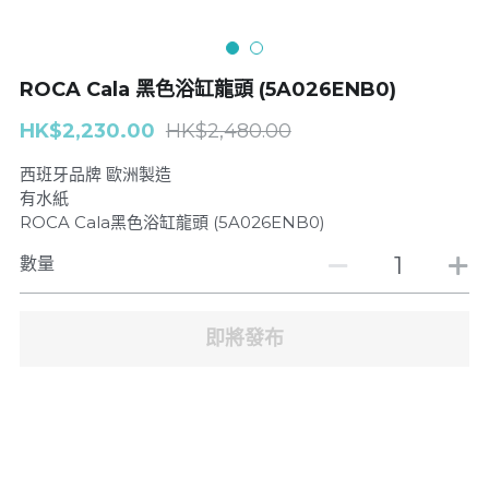
浴缸企缸龍頭
| Toliet座廁
ROCA Cala 黑色浴缸龍頭 (5A026ENB0)
廚房龍頭
Basin面盆
HK$2,230.00
HK$2,480.00
面盆龍頭
搜索
西班牙品牌 歐洲製造
GROHE
有水紙
ROCA Cala黑色浴缸龍頭 (5A026ENB0)
J-CRAFIT
數量
Well Bloom Italy
即將發布
REMER