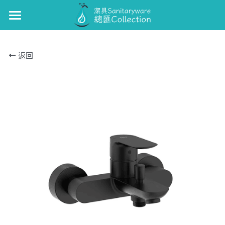
×
商品分類
GUNON
返回
浴缸/企缸龍頭
GUNON-廚
面盆龍頭
J-CRAFIT
廚房龍頭
TOTO
面盆龍頭
Kohler
浴缸/企缸龍頭
Roca
花灑套裝
Well Bloom Italy
面盆龍頭
REMER
廚房龍頭
GROHE