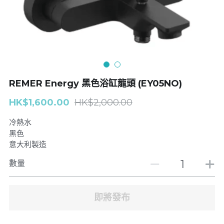
浴缸企缸龍頭
| Toliet座廁
廚房龍頭
Basin面盆
面盆龍頭
搜索
REMER Energy 黑色浴缸龍頭 (EY05NO)
GROHE
HK$1,600.00
HK$2,000.00
J-CRAFIT
冷熱水
黑色
Well Bloom Italy
意大利製造
REMER
數量
即將發布