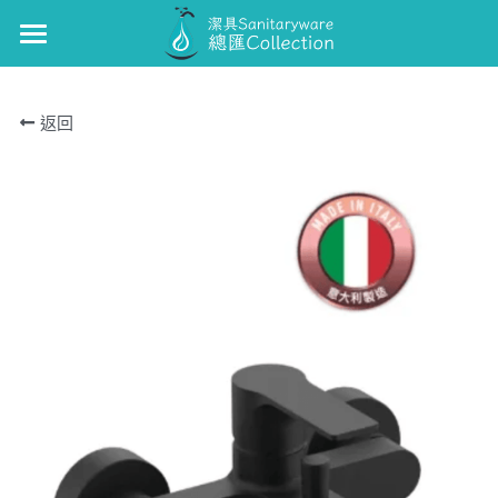
×
商品分類
GUNON
返回
浴缸/企缸龍頭
GUNON-廚
面盆龍頭
J-CRAFIT
廚房龍頭
TOTO
面盆龍頭
Kohler
浴缸/企缸龍頭
Roca
花灑套裝
Well Bloom Italy
面盆龍頭
REMER
廚房龍頭
GROHE