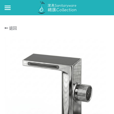
×
商品分類
GUNON
返回
浴缸/企缸龍頭
GUNON-廚
面盆龍頭
J-CRAFIT
廚房龍頭
TOTO
面盆龍頭
Kohler
浴缸/企缸龍頭
Roca
花灑套裝
Well Bloom Italy
面盆龍頭
REMER
廚房龍頭
GROHE