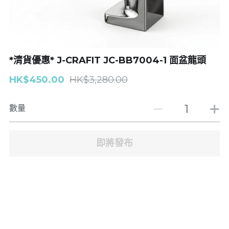
浴缸企缸龍頭
| Toliet座廁
廚房龍頭
Basin面盆
*清貨優惠* J-CRAFIT JC-BB7004-1 面盆龍頭
面盆龍頭
搜索
HK$450.00
HK$3,280.00
GROHE
數量
J-CRAFIT
Well Bloom Italy
即將發布
REMER