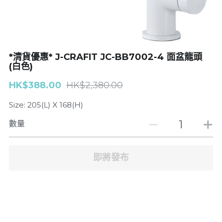
浴缸企缸龍頭
| Toliet座廁
廚房龍頭
Basin面盆
*清貨優惠* J-CRAFIT JC-BB7002-4 面盆龍頭
(白色)
面盆龍頭
搜索
HK$388.00
HK$2,380.00
GROHE
Size: 205(L) X 168(H)
J-CRAFIT
數量
Well Bloom Italy
即將發布
REMER