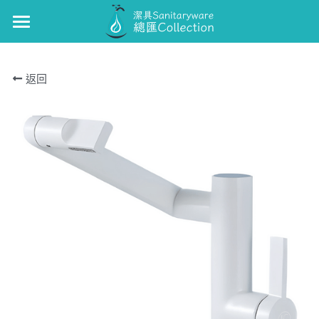
×
商品分類
GUNON
返回
浴缸/企缸龍頭
GUNON-廚
面盆龍頭
J-CRAFIT
廚房龍頭
TOTO
面盆龍頭
Kohler
浴缸/企缸龍頭
Roca
花灑套裝
Well Bloom Italy
面盆龍頭
REMER
廚房龍頭
GROHE