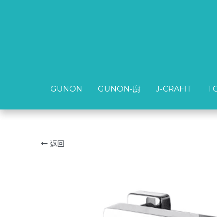
GUNON
GUNON
GUNON-廚
GUNON-廚
J-CRAFIT
J-CRAFIT
T
T
返回