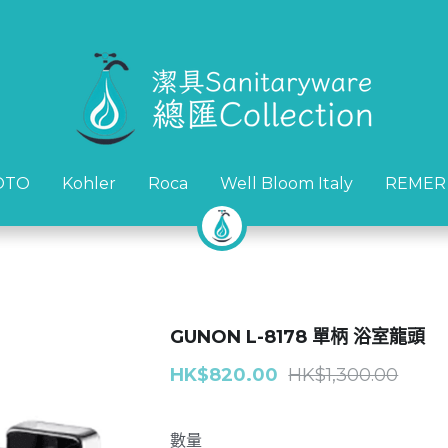
OTO
OTO
Kohler
Kohler
Roca
Roca
Well Bloom Italy
Well Bloom Italy
REMER
REMER
GUNON L-8178 單柄 浴室龍頭
HK$820.00
HK$1,300.00
數量