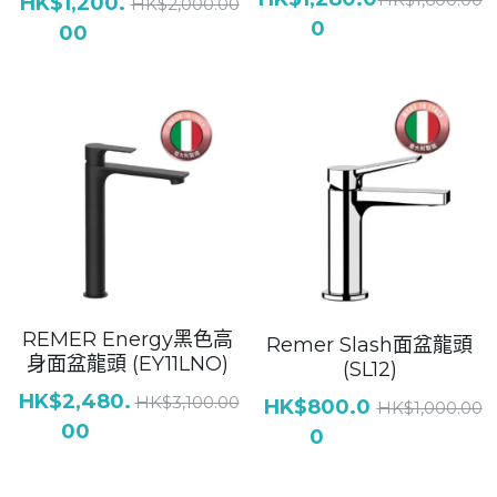
HK$1,200.
HK$2,000.00
0
00
浴缸企缸龍頭
| Toliet座廁
廚房龍頭
Basin面盆
面盆龍頭
搜索
GROHE
J-CRAFIT
Well Bloom Italy
REMER Energy黑色高
Remer Slash面盆龍頭
REMER
身面盆龍頭 (EY11LNO)
(SL12)
HK$2,480.
HK$3,100.00
HK$800.0
HK$1,000.00
00
0