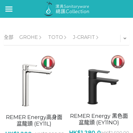
×
商品分類
GUNON
浴缸/企缸龍頭
GUNON-廚
全部
GROHE
TOTO
J-CRAFIT
面盆龍頭
J-CRAFIT
廚房龍頭
TOTO
面盆龍頭
Kohler
浴缸/企缸龍頭
Roca
花灑套裝
Well Bloom Italy
REMER Energy 黑色面
REMER Energy高身面
面盆龍頭
REMER
盆龍頭 (EY11NO)
盆龍頭 (EY11L)
廚房龍頭
GROHE
HK$1,280.0
HK$1,600.00